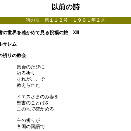
以前の詩
詩の友 第１１２号 １９９１年２月
書の世界を確かめて見る祝福の旅 ⅩⅢ
ルサレム
の祈りの教会
集会のたびに
祈る祈り
それがここで
教えられた
イエスさまのみ姿を
聖書のことばを
この地で確かめる
主の祈りが
各国の国語で