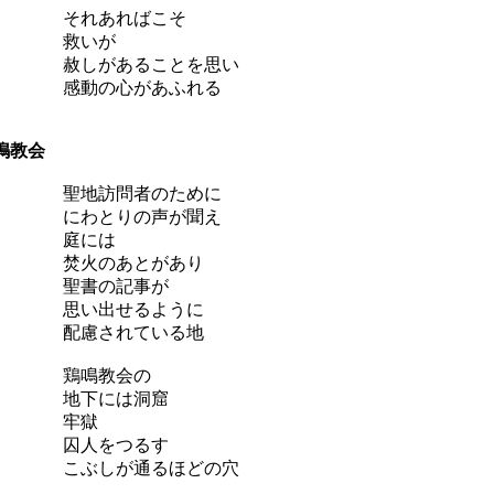
それあればこそ
救いが
赦しがあることを思い
感動の心があふれる
鳴教会
聖地訪問者のために
にわとりの声が聞え
庭には
焚火のあとがあり
聖書の記事が
思い出せるように
配慮されている地
鶏鳴教会の
地下には洞窟
牢獄
囚人をつるす
こぶしが通るほどの穴